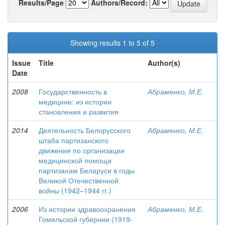
Results/Page
Authors/Record:
Showing results 1 to 5 of 5
Issue
Title
Author(s)
Date
2008
Государственность в
Абраменко, М.Е.
медицине: из истории
становления и развития
2014
Деятельность Белорусского
Абраменко, М.Е.
штаба партизанского
движения по организации
медицинской помощи
партизанам Беларуси в годы
Великой Отечественной
войны (1942–1944 гг.)
2006
Из истории здравоохранения
Абраменко, М.Е.
Гомельской губернии (1919-