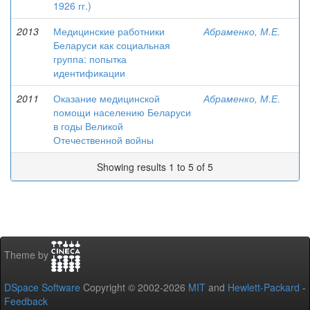
1926 гг.)
2013
Медицинские работники
Абраменко, М.Е.
Беларуси как социальная
группа: попытка
идентификации
2011
Оказание медицинской
Абраменко, М.Е.
помощи населению Беларуси
в годы Великой
Отечественной войны
Showing results 1 to 5 of 5
Theme by
DSpace Software
Copyright © 2002-2026
MIT
and
Hewlett-Packard
-
Feedback