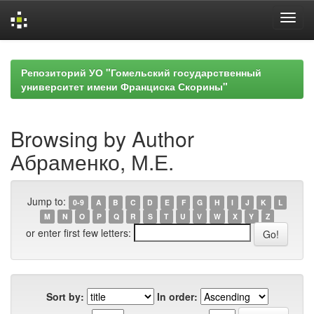
Skip
navigation
Репозиторий УО "Гомельский государственный
университет имени Франциска Скорины"
Browsing by Author
Абраменко, М.Е.
Jump to:
0-9
A
B
C
D
E
F
G
H
I
J
K
L
M
N
O
P
Q
R
S
T
U
V
W
X
Y
Z
or enter first few letters:
Sort by:
In order: