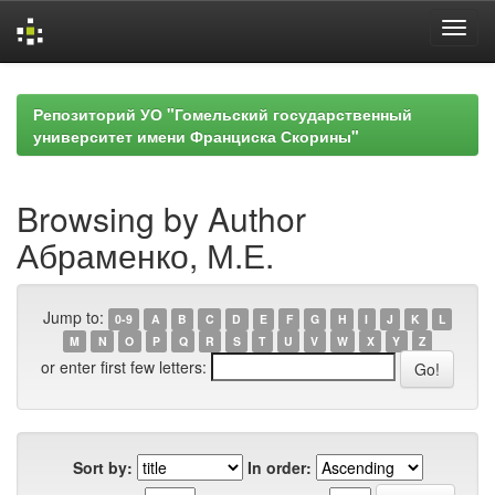
Skip
navigation
Репозиторий УО "Гомельский государственный
университет имени Франциска Скорины"
Browsing by Author
Абраменко, М.Е.
Jump to:
0-9
A
B
C
D
E
F
G
H
I
J
K
L
M
N
O
P
Q
R
S
T
U
V
W
X
Y
Z
or enter first few letters:
Sort by:
In order: