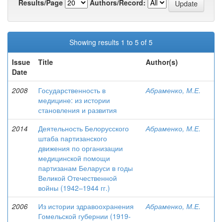
Results/Page
Authors/Record:
Showing results 1 to 5 of 5
Issue
Title
Author(s)
Date
2008
Государственность в
Абраменко, М.Е.
медицине: из истории
становления и развития
2014
Деятельность Белорусского
Абраменко, М.Е.
штаба партизанского
движения по организации
медицинской помощи
партизанам Беларуси в годы
Великой Отечественной
войны (1942–1944 гг.)
2006
Из истории здравоохранения
Абраменко, М.Е.
Гомельской губернии (1919-