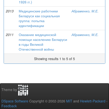
1926 гг.)
2013
Медицинские работники
Абраменко, М.Е.
Беларуси как социальная
группа: попытка
идентификации
2011
Оказание медицинской
Абраменко, М.Е.
помощи населению Беларуси
в годы Великой
Отечественной войны
Showing results 1 to 5 of 5
Theme by
DSpace Software
Copyright © 2002-2026
MIT
and
Hewlett-Packard
-
Feedback