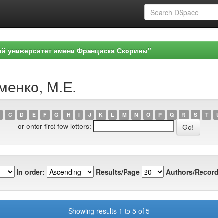
ый университет имени Франциска Скорины"
менко, М.Е.
C
D
E
F
G
H
I
J
K
L
M
N
O
P
Q
R
S
T
or enter first few letters:
In order:
Results/Page
Authors/Record
Showing results 1 to 5 of 5