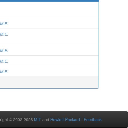
М.Е.
М.Е.
М.Е.
М.Е.
М.Е.
right © 2002-2026
MIT
and
Hewlett-Packard
-
Feedback