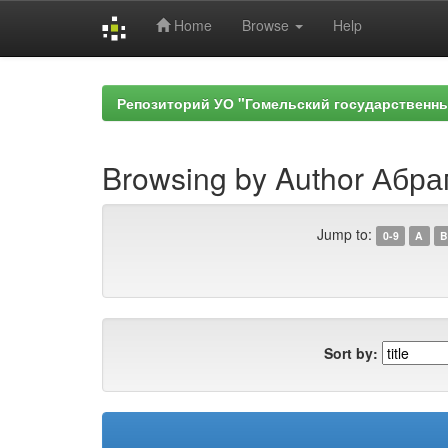
Home
Browse
Help
Skip
navigation
Репозиторий УО "Гомельский государственн
Browsing by Author Абра
Jump to:
0-9
A
B
Sort by: