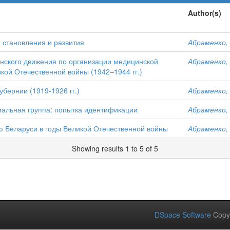
Author(s)
и становления и развития
Абраменко, 
анского движения по организации медицинской
Абраменко, 
кой Отечественной войны (1942–1944 гг.)
бернии (1919-1926 гг.)
Абраменко, 
иальная группа: попытка идентификации
Абраменко, 
 Беларуси в годы Великой Отечественной войны
Абраменко, 
Showing results 1 to 5 of 5
DSpace Software
Copy