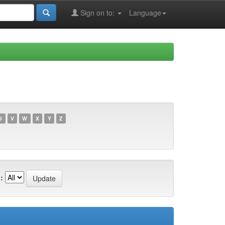
Sign on to:
Language
U
V
W
X
Y
Z
: