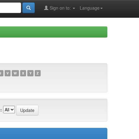
Sign on to:
Language
U
V
W
X
Y
Z
: