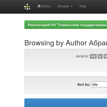
Home
Browse
Help
Skip
navigation
Репозиторий УО "Гомельский государственн
Browsing by Author Абра
Jump to:
0-9
A
B
Sort by: