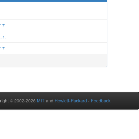
.Т.
.Т.
.Т.
right © 2002-2026
MIT
and
Hewlett-Packard
-
Feedback