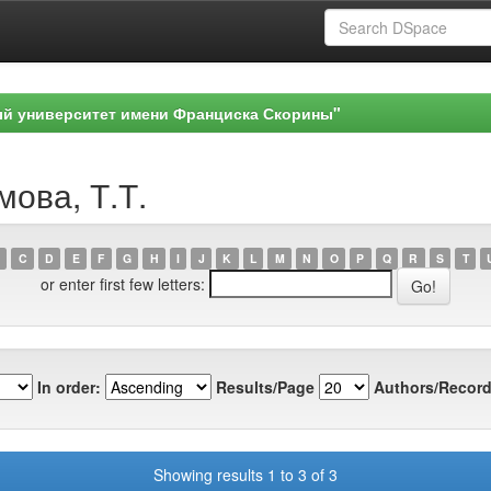
ый университет имени Франциска Скорины"
мова, Т.Т.
C
D
E
F
G
H
I
J
K
L
M
N
O
P
Q
R
S
T
or enter first few letters:
In order:
Results/Page
Authors/Record
Showing results 1 to 3 of 3