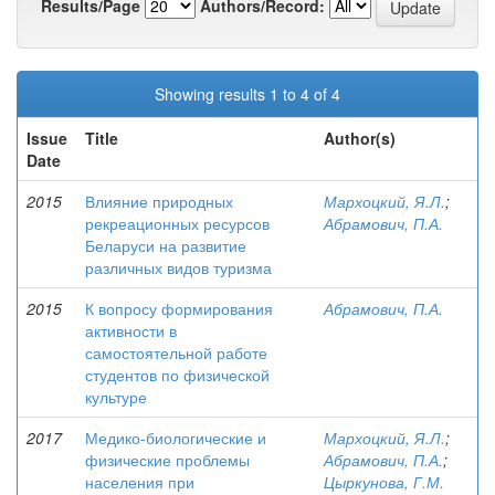
Results/Page
Authors/Record:
Showing results 1 to 4 of 4
Issue
Title
Author(s)
Date
2015
Влияние природных
Мархоцкий, Я.Л.
;
рекреационных ресурсов
Абрамович, П.А.
Беларуси на развитие
различных видов туризма
2015
К вопросу формирования
Абрамович, П.А.
активности в
самостоятельной работе
студентов по физической
культуре
2017
Медико-биологические и
Мархоцкий, Я.Л.
;
физические проблемы
Абрамович, П.А.
;
населения при
Цыркунова, Г.М.