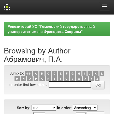
Skip
navigation
Репозиторий УО "Гомельский государственный
университет имени Франциска Скорины"
Browsing by Author
Абрамович, П.А.
Jump to:
0-9
A
B
C
D
E
F
G
H
I
J
K
L
M
N
O
P
Q
R
S
T
U
V
W
X
Y
Z
or enter first few letters:
Sort by:
In order: