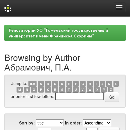
Skip
navigation
Репозиторий УО "Гомельский государственный
университет имени Франциска Скорины"
Browsing by Author
Абрамович, П.А.
Jump to:
0-9
A
B
C
D
E
F
G
H
I
J
K
L
M
N
O
P
Q
R
S
T
U
V
W
X
Y
Z
or enter first few letters:
Sort by:
In order: