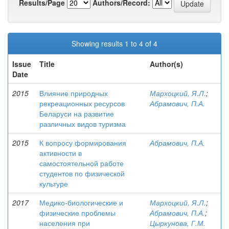
Results/Page
Authors/Record:
Showing results 1 to 4 of 4
Issue
Title
Author(s)
Date
2015
Влияние природных
Мархоцкий, Я.Л.
;
рекреационных ресурсов
Абрамович, П.А.
Беларуси на развитие
различных видов туризма
2015
К вопросу формирования
Абрамович, П.А.
активности в
самостоятельной работе
студентов по физической
культуре
2017
Медико-биологические и
Мархоцкий, Я.Л.
;
физические проблемы
Абрамович, П.А.
;
населения при
Цыркунова, Г.М.