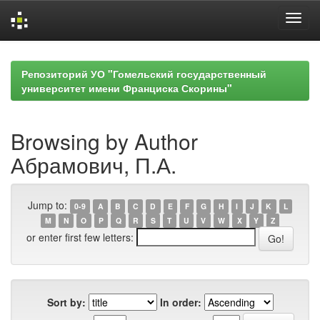
Skip
navigation
Репозиторий УО "Гомельский государственный
университет имени Франциска Скорины"
Browsing by Author
Абрамович, П.А.
Jump to:
0-9
A
B
C
D
E
F
G
H
I
J
K
L
M
N
O
P
Q
R
S
T
U
V
W
X
Y
Z
or enter first few letters:
Sort by:
In order: