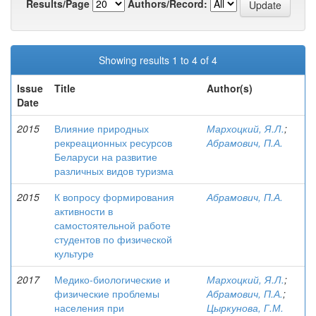
Results/Page
Authors/Record:
Showing results 1 to 4 of 4
Issue
Title
Author(s)
Date
2015
Влияние природных
Мархоцкий, Я.Л.
;
рекреационных ресурсов
Абрамович, П.А.
Беларуси на развитие
различных видов туризма
2015
К вопросу формирования
Абрамович, П.А.
активности в
самостоятельной работе
студентов по физической
культуре
2017
Медико-биологические и
Мархоцкий, Я.Л.
;
физические проблемы
Абрамович, П.А.
;
населения при
Цыркунова, Г.М.