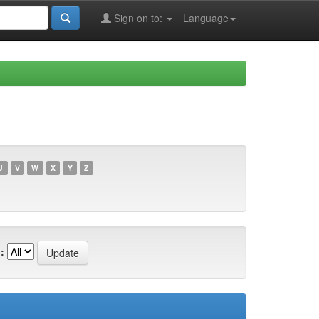
Sign on to:
Language
U
V
W
X
Y
Z
: