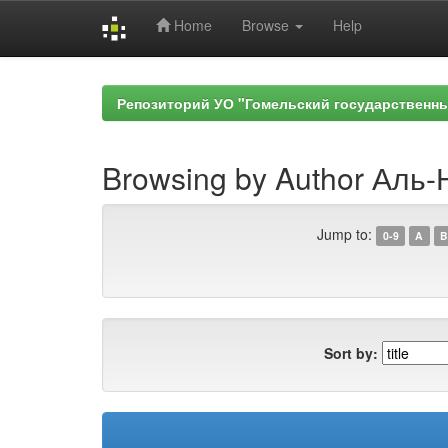
Home
Browse
Help
Skip
navigation
Репозиторий УО "Гомельский государственн
Browsing by Author Ал
Jump to:
0-9
A
B
Sort by: