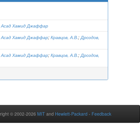
 Асад Хамид Джаффар
 Асад Хамид Джаффар
;
Кравцов, А.В.
;
Дроздов,
 Асад Хамид Джаффар
;
Кравцов, А.В.
;
Дроздов,
right © 2002-2026
MIT
and
Hewlett-Packard
-
Feedback