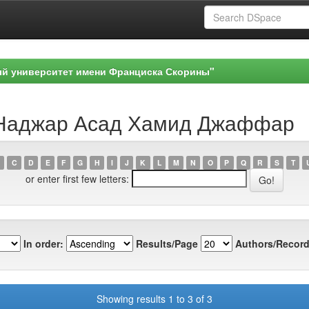
ый университет имени Франциска Скорины"
ь-Наджар Асад Хамид Джаффар
C
D
E
F
G
H
I
J
K
L
M
N
O
P
Q
R
S
T
or enter first few letters:
In order:
Results/Page
Authors/Record
Showing results 1 to 3 of 3