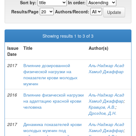
Sort by:
In order:
Results/Page
Authors/Record:
Showing results 1 to 3 of 3
Issue
Title
Author(s)
Date
2017
Влияние дозированной
Аль-Наджар Асад
физической нагрузки на
Хамид Джаффар
показатели крови молодых
мужчин
2016
Влияние физической нагрузки
Аль-Наджар Асад
на адаптацию красной крови
Хамид Джаффар
;
человека
Кравцов, А.В.
;
Дроздов, Д.Н.
2017
Динамика показателей крови
Аль-Наджар Асад
молодых мужчин под
Хамид Джаффар
;