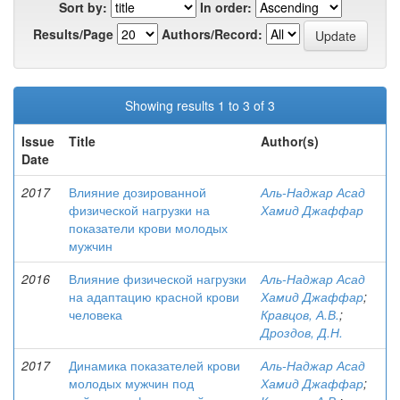
Sort by:
In order:
Results/Page
Authors/Record:
Showing results 1 to 3 of 3
Issue
Title
Author(s)
Date
2017
Влияние дозированной
Аль-Наджар Асад
физической нагрузки на
Хамид Джаффар
показатели крови молодых
мужчин
2016
Влияние физической нагрузки
Аль-Наджар Асад
на адаптацию красной крови
Хамид Джаффар
;
человека
Кравцов, А.В.
;
Дроздов, Д.Н.
2017
Динамика показателей крови
Аль-Наджар Асад
молодых мужчин под
Хамид Джаффар
;