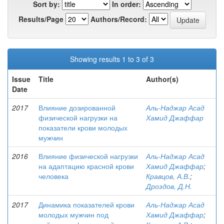
Sort by:
In order:
Results/Page
Authors/Record:
Showing results 1 to 3 of 3
Issue
Title
Author(s)
Date
2017
Влияние дозированной
Аль-Наджар Асад
физической нагрузки на
Хамид Джаффар
показатели крови молодых
мужчин
2016
Влияние физической нагрузки
Аль-Наджар Асад
на адаптацию красной крови
Хамид Джаффар
;
человека
Кравцов, А.В.
;
Дроздов, Д.Н.
2017
Динамика показателей крови
Аль-Наджар Асад
молодых мужчин под
Хамид Джаффар
;