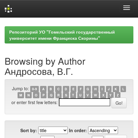
Skip
navigation
Репозиторий УО "Гомельский государственный
университет имени Франциска Скорины"
Browsing by Author
Андросова, В.Г.
Jump to:
0-9
A
B
C
D
E
F
G
H
I
J
K
L
M
N
O
P
Q
R
S
T
U
V
W
X
Y
Z
or enter first few letters:
Sort by:
In order: