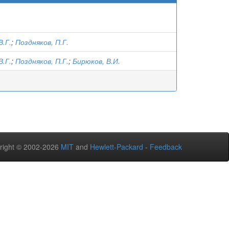
В.Г.
;
Поздняков, П.Г.
В.Г.
;
Поздняков, П.Г.
;
Бирюков, В.И.
right © 2002-2026
MIT
and
Hewlett-Packard
-
Feedback