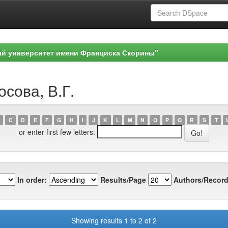
ый университет имени Франциска Скорины"
осова, В.Г.
C
D
E
F
G
H
I
J
K
L
M
N
O
P
Q
R
S
T
or enter first few letters:
In order:
Results/Page
Authors/Record
Showing results 1 to 2 of 2