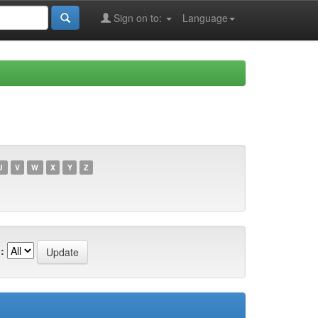
Sign on to:
Language
U
V
W
X
Y
Z
: