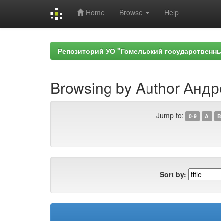
Home
Browse
Help
Skip
navigation
Репозиторий УО "Гомельский государственн
Browsing by Author Андр
Jump to:
0-9
A
B
Sort by: