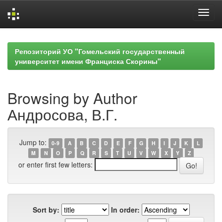
Skip
navigation
Репозиторий УО "Гомельский государственный
университет имени Франциска Скорины"
Browsing by Author
Андросова, В.Г.
Jump to:
0-9
A
B
C
D
E
F
G
H
I
J
K
L
M
N
O
P
Q
R
S
T
U
V
W
X
Y
Z
or enter first few letters:
Sort by:
In order: