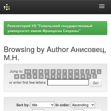
Skip
navigation
Репозиторий УО "Гомельский государственный
университет имени Франциска Скорины"
Browsing by Author Анисовец,
М.Н.
Jump to:
0-9
A
B
C
D
E
F
G
H
I
J
K
L
M
N
O
P
Q
R
S
T
U
V
W
X
Y
Z
or enter first few letters:
Sort by:
In order: