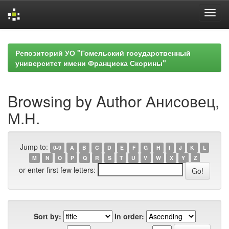
Skip
navigation
Репозиторий УО "Гомельский государственный
университет имени Франциска Скорины"
Browsing by Author Анисовец,
М.Н.
Jump to:
0-9
A
B
C
D
E
F
G
H
I
J
K
L
M
N
O
P
Q
R
S
T
U
V
W
X
Y
Z
or enter first few letters:
Sort by:
In order: