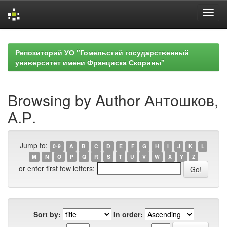
Skip
navigation
Репозиторий УО "Гомельский государственный
университет имени Франциска Скорины"
Browsing by Author Антошков,
А.Р.
Jump to:
0-9
A
B
C
D
E
F
G
H
I
J
K
L
M
N
O
P
Q
R
S
T
U
V
W
X
Y
Z
or enter first few letters:
Sort by:
In order: