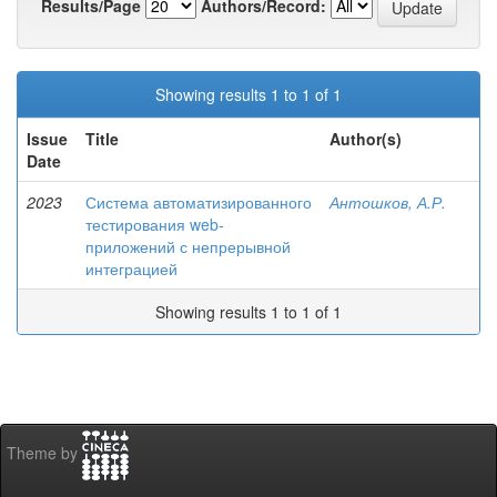
Results/Page
Authors/Record:
Showing results 1 to 1 of 1
Issue
Title
Author(s)
Date
2023
Система автоматизированного
Антошков, А.Р.
тестирования web-
приложений с непрерывной
интеграцией
Showing results 1 to 1 of 1
Theme by