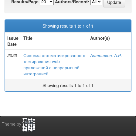
Results/Page
Authors/Record:
Showing results 1 to 1 of 1
Issue
Title
Author(s)
Date
2023
Система автоматизированного
Антошков, А.Р.
тестирования web-
приложений с непрерывной
интеграцией
Showing results 1 to 1 of 1
Theme by