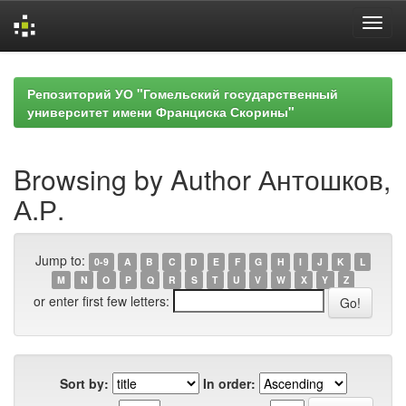
Skip
navigation
Репозиторий УО "Гомельский государственный
университет имени Франциска Скорины"
Browsing by Author Антошков,
А.Р.
Jump to:
0-9
A
B
C
D
E
F
G
H
I
J
K
L
M
N
O
P
Q
R
S
T
U
V
W
X
Y
Z
or enter first few letters:
Sort by:
In order: