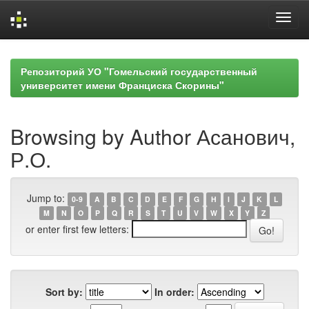
Skip
navigation
Репозиторий УО "Гомельский государственный
университет имени Франциска Скорины"
Browsing by Author Асанович,
Р.О.
Jump to:
0-9
A
B
C
D
E
F
G
H
I
J
K
L
M
N
O
P
Q
R
S
T
U
V
W
X
Y
Z
or enter first few letters:
Sort by:
In order: