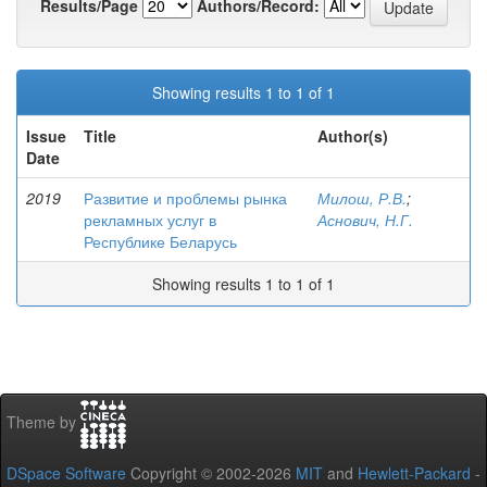
Results/Page
Authors/Record:
Showing results 1 to 1 of 1
Issue
Title
Author(s)
Date
2019
Развитие и проблемы рынка
Милош, Р.В.
;
рекламных услуг в
Аснович, Н.Г.
Республике Беларусь
Showing results 1 to 1 of 1
Theme by
DSpace Software
Copyright © 2002-2026
MIT
and
Hewlett-Packard
-