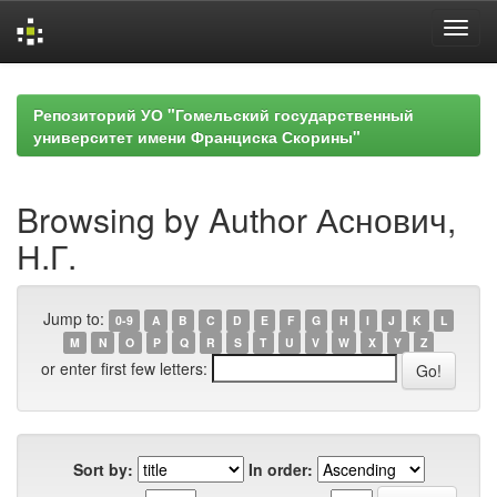
Skip
navigation
Репозиторий УО "Гомельский государственный
университет имени Франциска Скорины"
Browsing by Author Аснович,
Н.Г.
Jump to:
0-9
A
B
C
D
E
F
G
H
I
J
K
L
M
N
O
P
Q
R
S
T
U
V
W
X
Y
Z
or enter first few letters:
Sort by:
In order: