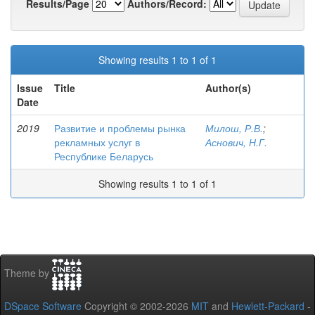
Results/Page
Authors/Record:
Showing results 1 to 1 of 1
Issue
Title
Author(s)
Date
2019
Развитие и проблемы рынка
Милош, Р.В.
;
рекламных услуг в
Аснович, Н.Г.
Республике Беларусь
Showing results 1 to 1 of 1
Theme by
DSpace Software
Copyright © 2002-2026
MIT
and
Hewlett-Packard
-