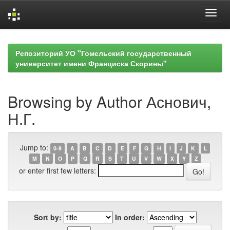
Skip
navigation
Репозиторий УО "Гомельский государственный
университет имени Франциска Скорины"
Browsing by Author Аснович,
Н.Г.
Jump to:
0-9
A
B
C
D
E
F
G
H
I
J
K
L
M
N
O
P
Q
R
S
T
U
V
W
X
Y
Z
or enter first few letters:
Sort by:
In order: