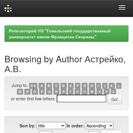
Skip
navigation
Репозиторий УО "Гомельский государственный
университет имени Франциска Скорины"
Browsing by Author Астрейко,
А.В.
Jump to:
0-9
A
B
C
D
E
F
G
H
I
J
K
L
M
N
O
P
Q
R
S
T
U
V
W
X
Y
Z
or enter first few letters:
Sort by:
In order: