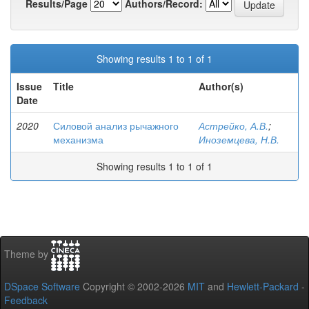
Results/Page
Authors/Record:
Showing results 1 to 1 of 1
Issue
Title
Author(s)
Date
2020
Силовой анализ рычажного
Астрейко, А.В.
;
механизма
Иноземцева, Н.В.
Showing results 1 to 1 of 1
Theme by
DSpace Software
Copyright © 2002-2026
MIT
and
Hewlett-Packard
-
Feedback