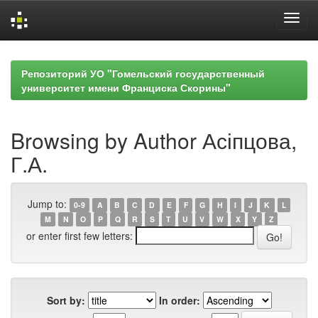
Skip
navigation
Репозиторий УО "Гомельский государственный
университет имени Франциска Скорины"
Browsing by Author Асіпцова,
Г.А.
Jump to:
0-9
A
B
C
D
E
F
G
H
I
J
K
L
M
N
O
P
Q
R
S
T
U
V
W
X
Y
Z
or enter first few letters:
Sort by:
In order: