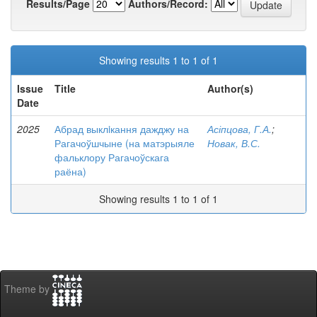
Results/Page
Authors/Record:
Showing results 1 to 1 of 1
Issue
Title
Author(s)
Date
2025
Абрад выклiкання дажджу на
Асіпцова, Г.А.
;
Рагачоўшчыне (на матэрыяле
Новак, В.С.
фальклору Рагачоўскага
раёна)
Showing results 1 to 1 of 1
Theme by