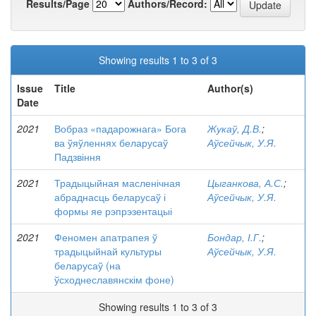
Results/Page
Authors/Record:
Showing results 1 to 3 of 3
Issue
Title
Author(s)
Date
2021
Вобраз «падарожнага» Бога
Жукаў, Д.В.
;
ва ўяўленнях беларусаў
Аўсейчык, У.Я.
Падзвіння
2021
Традыцыйная масленічная
Цыганкова, А.С.
;
абраднасць беларусаў і
Аўсейчык, У.Я.
формы яе рэпрэзентацыі
2021
Феномен апатрапея ў
Бондар, І.Г.
;
традыцыйнай культуры
Аўсейчык, У.Я.
беларусаў (на
ўсходнеславянскім фоне)
Showing results 1 to 3 of 3