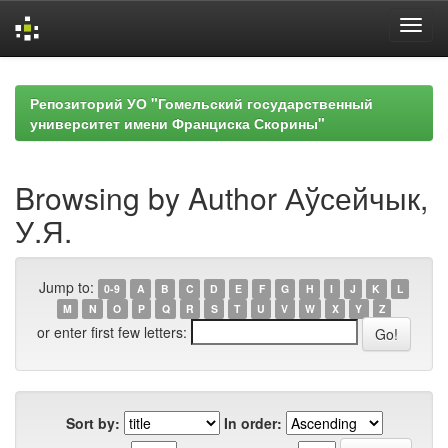
Skip
navigation
Репозиторий УО "Гомельский государственный
университет имени Франциска Скорины"
Browsing by Author Аўсейчык,
У.Я.
Jump to:
0-9
A
B
C
D
E
F
G
H
I
J
K
L
M
N
O
P
Q
R
S
T
U
V
W
X
Y
Z
or enter first few letters:
Sort by:
In order: