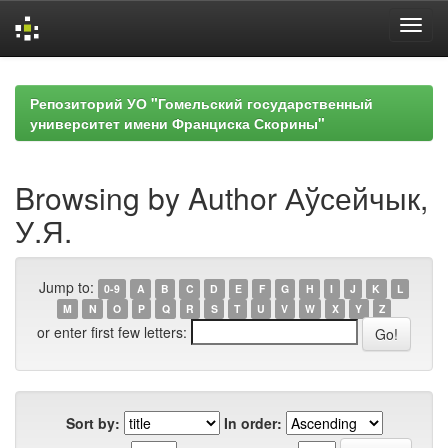
Skip
navigation
Репозиторий УО "Гомельский государственный
университет имени Франциска Скорины"
Browsing by Author Аўсейчык,
У.Я.
Jump to:
0-9
A
B
C
D
E
F
G
H
I
J
K
L
M
N
O
P
Q
R
S
T
U
V
W
X
Y
Z
or enter first few letters:
Sort by:
In order: