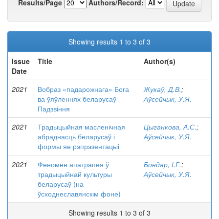
Results/Page
Authors/Record:
Showing results 1 to 3 of 3
Issue
Title
Author(s)
Date
2021
Вобраз «падарожнага» Бога
Жукаў, Д.В.
;
ва ўяўленнях беларусаў
Аўсейчык, У.Я.
Падзвіння
2021
Традыцыйная масленічная
Цыганкова, А.С.
;
абраднасць беларусаў і
Аўсейчык, У.Я.
формы яе рэпрэзентацыі
2021
Феномен апатрапея ў
Бондар, І.Г.
;
традыцыйнай культуры
Аўсейчык, У.Я.
беларусаў (на
ўсходнеславянскім фоне)
Showing results 1 to 3 of 3