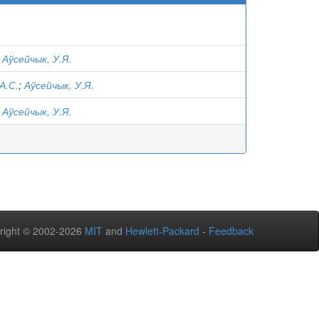
;
Аўсейчык, У.Я.
А.С.
;
Аўсейчык, У.Я.
;
Аўсейчык, У.Я.
right © 2002-2026
MIT
and
Hewlett-Packard
-
Feedback