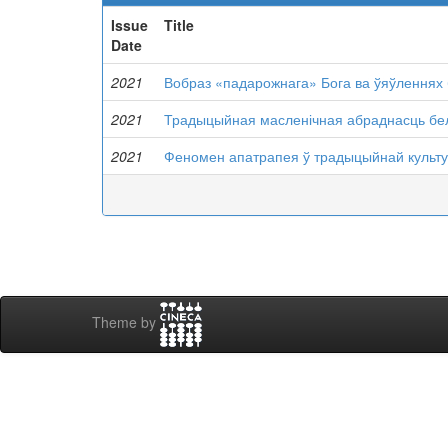
Issue
Title
Date
2021
Вобраз «падарожнага» Бога ва ўяўленнях 
2021
Традыцыйная масленічная абраднасць бел
2021
Феномен апатрапея ў традыцыйнай культу
Theme by