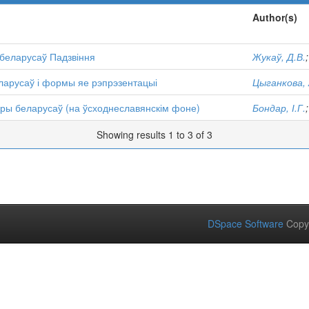
Author(s)
беларусаў Падзвіння
Жукаў, Д.В.
арусаў і формы яе рэпрэзентацыі
Цыганкова, 
ры беларусаў (на ўсходнеславянскім фоне)
Бондар, І.Г.
Showing results 1 to 3 of 3
DSpace Software
Copy