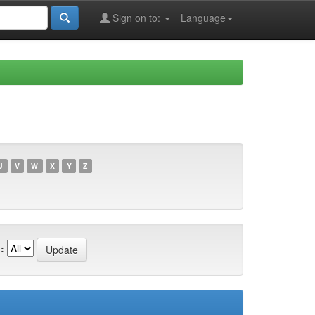
Sign on to:
Language
U
V
W
X
Y
Z
: