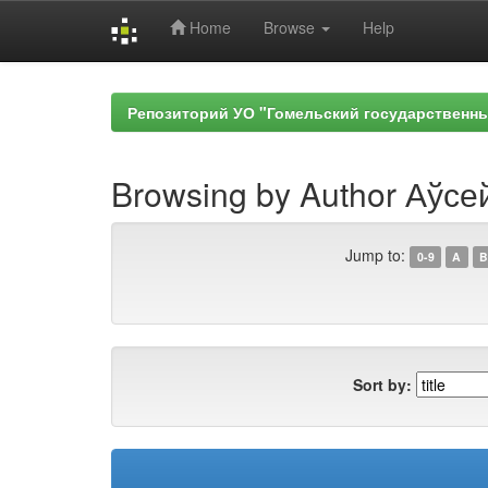
Home
Browse
Help
Skip
navigation
Репозиторий УО "Гомельский государственн
Browsing by Author Аўсе
Jump to:
0-9
A
B
Sort by: