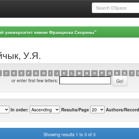
ый университет имени Франциска Скорины"
йчык, У.Я.
C
D
E
F
G
H
I
J
K
L
M
N
O
P
Q
R
S
T
or enter first few letters:
In order:
Results/Page
Authors/Record
Showing results 1 to 3 of 3