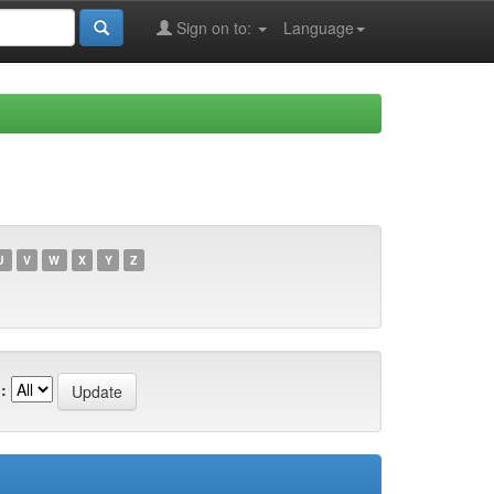
Sign on to:
Language
U
V
W
X
Y
Z
: