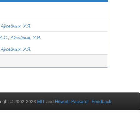
;
Аўсейчык, У.Я.
А.С.
;
Аўсейчык, У.Я.
;
Аўсейчык, У.Я.
right © 2002-2026
MIT
and
Hewlett-Packard
-
Feedback