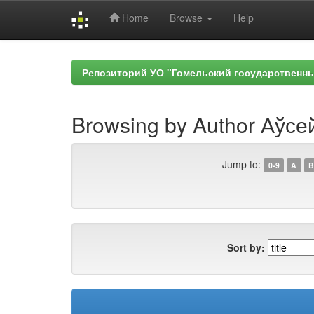
Home
Browse
Help
Skip
navigation
Репозиторий УО "Гомельский государственн
Browsing by Author Аўсе
Jump to:
0-9
A
B
Sort by: