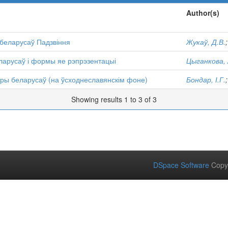
Author(s)
беларусаў Падзвіння
Жукаў, Д.В.
арусаў і формы яе рэпрэзентацыі
Цыганкова, 
ры беларусаў (на ўсходнеславянскім фоне)
Бондар, І.Г.
Showing results 1 to 3 of 3
DSpace Software
Copy