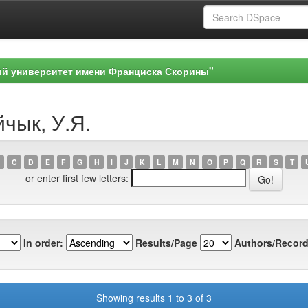
ый университет имени Франциска Скорины"
йчык, У.Я.
C
D
E
F
G
H
I
J
K
L
M
N
O
P
Q
R
S
T
or enter first few letters:
In order:
Results/Page
Authors/Record
Showing results 1 to 3 of 3