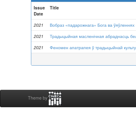
Issue
Title
Date
2021
Вобраз «падарожнага» Бога ва ўяўленнях 
2021
Традыцыйная масленічная абраднасць бел
2021
Феномен апатрапея ў традыцыйнай культу
Theme by