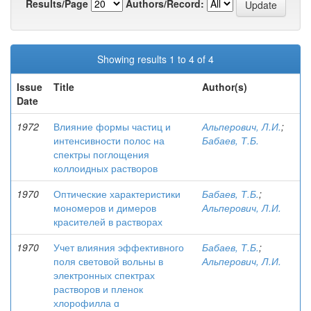
Results/Page
Authors/Record:
Showing results 1 to 4 of 4
Issue
Title
Author(s)
Date
1972
Влияние формы частиц и
Альперович, Л.И.
;
интенсивности полос на
Бабаев, Т.Б.
спектры поглощения
коллоидных растворов
1970
Оптические характеристики
Бабаев, Т.Б.
;
мономеров и димеров
Альперович, Л.И.
красителей в растворах
1970
Учет влияния эффективного
Бабаев, Т.Б.
;
поля световой вольны в
Альперович, Л.И.
электронных спектрах
растворов и пленок
хлорофилла ɑ