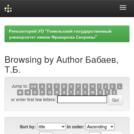
Skip
navigation
Репозиторий УО "Гомельский государственный
университет имени Франциска Скорины"
Browsing by Author Бабаев,
Т.Б.
Jump to:
0-9
A
B
C
D
E
F
G
H
I
J
K
L
M
N
O
P
Q
R
S
T
U
V
W
X
Y
Z
or enter first few letters:
Sort by:
In order: