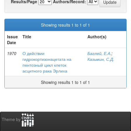
Results/Page
Authors/Record:
Showing results 1 to 1 of 1
Issue
Title
Author(s)
Date
1970
О действии
Баглей, Е.А.
;
гидрокортизонацетата на
Казьмин, С.Д.
пентозный цикл клеток
асцитного рака Эрлиха
Showing results 1 to 1 of 1
Theme by