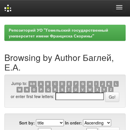
Skip
navigation
Репозиторий УО "Гомельский государственный
университет имени Франциска Скорины"
Browsing by Author Баглей,
Е.А.
Jump to:
0-9
A
B
C
D
E
F
G
H
I
J
K
L
M
N
O
P
Q
R
S
T
U
V
W
X
Y
Z
or enter first few letters:
Sort by:
In order: