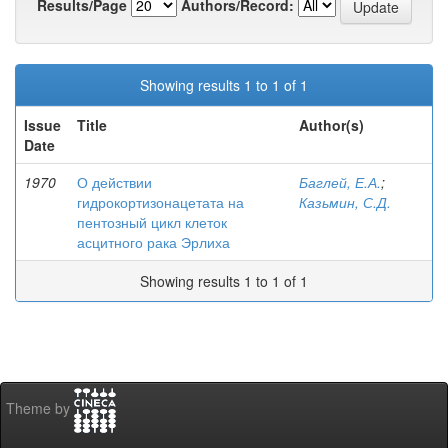
Results/Page
Authors/Record:
Showing results 1 to 1 of 1
Issue
Title
Author(s)
Date
1970
О действии
Баглей, Е.А.
;
гидрокортизонацетата на
Казьмин, С.Д.
пентозный цикл клеток
асцитного рака Эрлиха
Showing results 1 to 1 of 1
Theme by