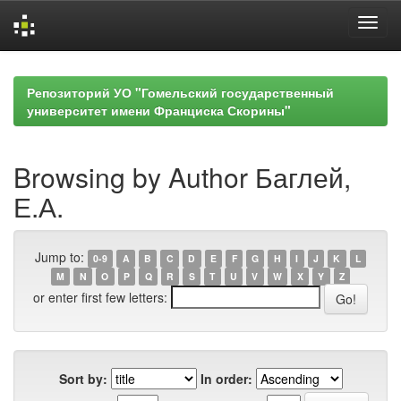
Skip
navigation
Репозиторий УО "Гомельский государственный
университет имени Франциска Скорины"
Browsing by Author Баглей,
Е.А.
Jump to:
0-9
A
B
C
D
E
F
G
H
I
J
K
L
M
N
O
P
Q
R
S
T
U
V
W
X
Y
Z
or enter first few letters:
Sort by:
In order: