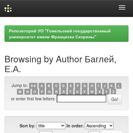
Skip
navigation
Репозиторий УО "Гомельский государственный
университет имени Франциска Скорины"
Browsing by Author Баглей,
Е.А.
Jump to:
0-9
A
B
C
D
E
F
G
H
I
J
K
L
M
N
O
P
Q
R
S
T
U
V
W
X
Y
Z
or enter first few letters:
Sort by:
In order: