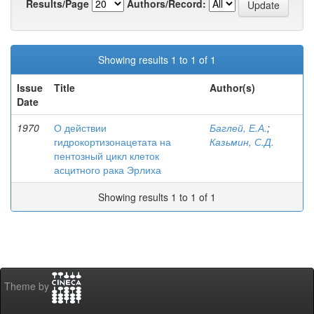
Results/Page
Authors/Record:
Showing results 1 to 1 of 1
Issue
Title
Author(s)
Date
1970
О действии
Баглей, Е.А.
;
гидрокортизонацетата на
Казьмин, С.Д.
пентозный цикл клеток
асцитного рака Эрлиха
Showing results 1 to 1 of 1
Theme by