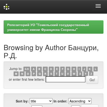
Skip
navigation
Репозиторий УО "Гомельский государственный
университет имени Франциска Скорины"
Browsing by Author Банцури,
Р.Д.
Jump to:
0-9
A
B
C
D
E
F
G
H
I
J
K
L
M
N
O
P
Q
R
S
T
U
V
W
X
Y
Z
or enter first few letters:
Sort by:
In order: