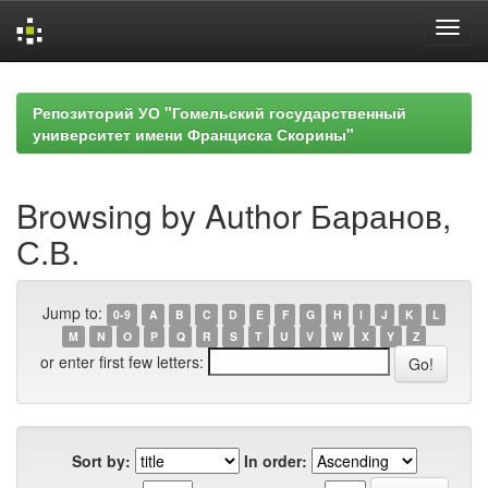
Skip
navigation
Репозиторий УО "Гомельский государственный
университет имени Франциска Скорины"
Browsing by Author Баранов,
С.В.
Jump to:
0-9
A
B
C
D
E
F
G
H
I
J
K
L
M
N
O
P
Q
R
S
T
U
V
W
X
Y
Z
or enter first few letters:
Sort by:
In order: