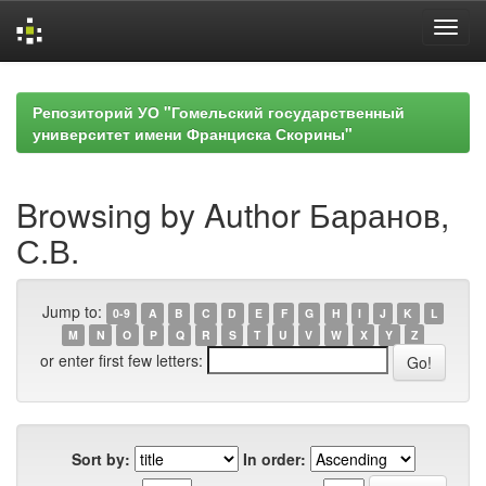
Skip
navigation
Репозиторий УО "Гомельский государственный
университет имени Франциска Скорины"
Browsing by Author Баранов,
С.В.
Jump to:
0-9
A
B
C
D
E
F
G
H
I
J
K
L
M
N
O
P
Q
R
S
T
U
V
W
X
Y
Z
or enter first few letters:
Sort by:
In order: