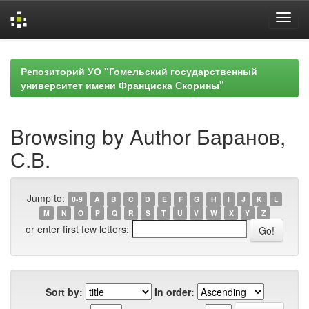
Skip
navigation
Репозиторий УО "Гомельский государственный
университет имени Франциска Скорины"
Browsing by Author Баранов,
С.В.
Jump to:
0-9
A
B
C
D
E
F
G
H
I
J
K
L
M
N
O
P
Q
R
S
T
U
V
W
X
Y
Z
or enter first few letters:
Sort by:
In order: