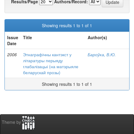
Results/Page
Authors/Record:
Showing results 1 to 1 of 1
Issue
Title
Author(s)
Date
2006
Этнаграфічны кантэкст у
Бароўка, В.Ю.
літаратуры перыяду
глабалізацыі (на матэрыяле
беларускай прозы)
Showing results 1 to 1 of 1
Theme by