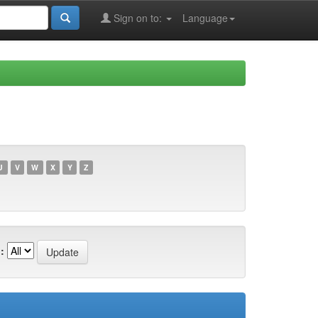
Sign on to:
Language
U
V
W
X
Y
Z
: