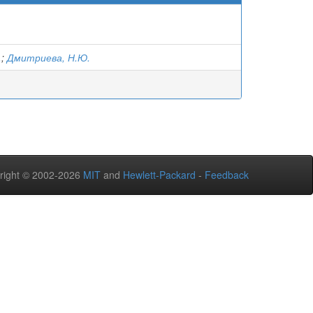
.
;
Дмитриева, Н.Ю.
right © 2002-2026
MIT
and
Hewlett-Packard
-
Feedback