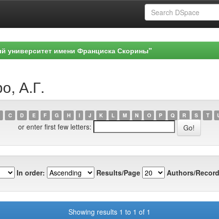
ый университет имени Франциска Скорины"
о, А.Г.
C
D
E
F
G
H
I
J
K
L
M
N
O
P
Q
R
S
T
or enter first few letters:
In order:
Results/Page
Authors/Record
Showing results 1 to 1 of 1