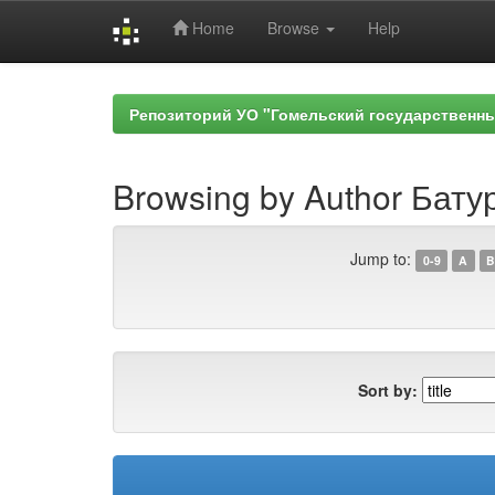
Home
Browse
Help
Skip
navigation
Репозиторий УО "Гомельский государственн
Browsing by Author Батур
Jump to:
0-9
A
B
Sort by: