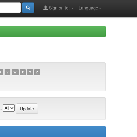
Sign on to:
Language
U
V
W
X
Y
Z
: