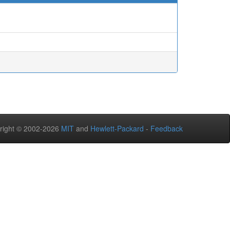
right © 2002-2026
MIT
and
Hewlett-Packard
-
Feedback