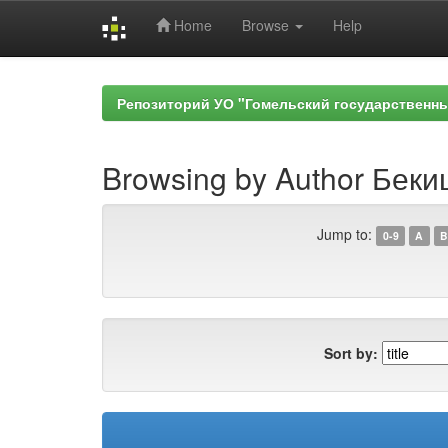
Home
Browse
Help
Skip
navigation
Репозиторий УО "Гомельский государственн
Browsing by Author Беки
Jump to:
0-9
A
B
Sort by: