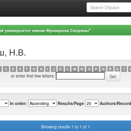
ый университет имени Франциска Скорины"
ш, Н.В.
C
D
E
F
G
H
I
J
K
L
M
N
O
P
Q
R
S
T
or enter first few letters:
In order:
Results/Page
Authors/Record
Showing results 1 to 1 of 1