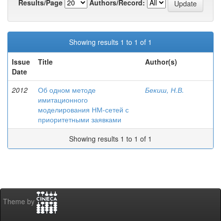
Results/Page
Authors/Record:
Showing results 1 to 1 of 1
Issue
Title
Author(s)
Date
2012
Об одном методе
Бекиш, Н.В.
имитационного
моделирования НМ-сетей с
приоритетными заявками
Showing results 1 to 1 of 1
Theme by