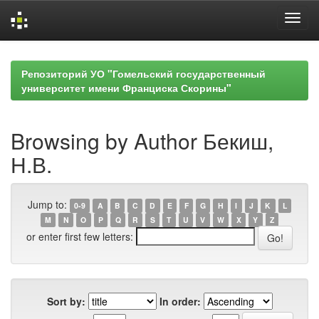
Skip
navigation
Репозиторий УО "Гомельский государственный
университет имени Франциска Скорины"
Browsing by Author Бекиш,
Н.В.
Jump to:
0-9
A
B
C
D
E
F
G
H
I
J
K
L
M
N
O
P
Q
R
S
T
U
V
W
X
Y
Z
or enter first few letters:
Sort by:
In order: