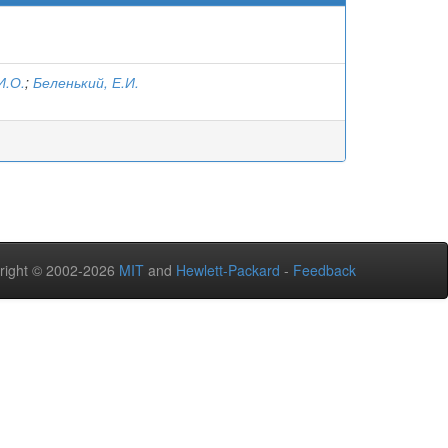
И.О.
;
Беленький, Е.И.
right © 2002-2026
MIT
and
Hewlett-Packard
-
Feedback