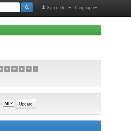
Sign on to:
Language
U
V
W
X
Y
Z
: