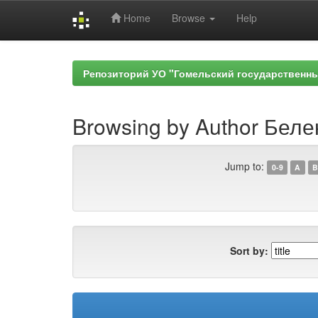
Home
Browse
Help
Skip
navigation
Репозиторий УО "Гомельский государственн
Browsing by Author Беле
Jump to:
0-9
A
B
Sort by: