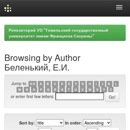
Skip
navigation
Репозиторий УО "Гомельский государственный
университет имени Франциска Скорины"
Browsing by Author
Беленький, Е.И.
Jump to:
0-9
A
B
C
D
E
F
G
H
I
J
K
L
M
N
O
P
Q
R
S
T
U
V
W
X
Y
Z
or enter first few letters:
Sort by:
In order: