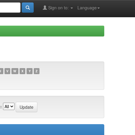
Sign on to:
Language
U
V
W
X
Y
Z
: