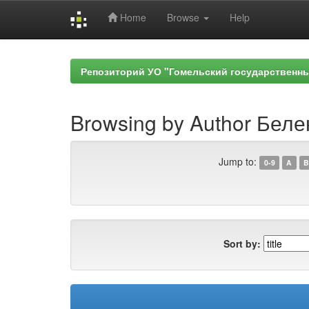
Home
Browse
Help
Skip
navigation
Репозиторий УО "Гомельский государственн
Browsing by Author Беле
Jump to:
0-9
A
B
Sort by: