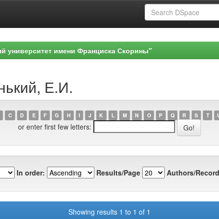
ый университет имени Франциска Скорины"
нький, Е.И.
C
D
E
F
G
H
I
J
K
L
M
N
O
P
Q
R
S
T
or enter first few letters:
In order:
Results/Page
Authors/Record
Showing results 1 to 1 of 1