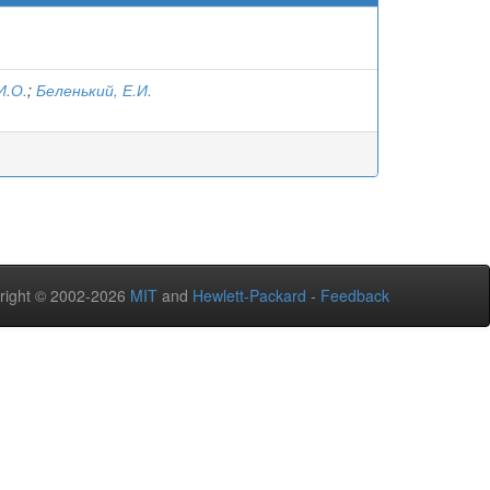
И.О.
;
Беленький, Е.И.
right © 2002-2026
MIT
and
Hewlett-Packard
-
Feedback