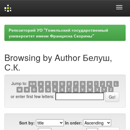
Skip
navigation
Репозиторий УО "Гомельский государственный
университет имени Франциска Скорины"
Browsing by Author Белуш,
С.К.
Jump to:
0-9
A
B
C
D
E
F
G
H
I
J
K
L
M
N
O
P
Q
R
S
T
U
V
W
X
Y
Z
or enter first few letters:
Sort by:
In order: