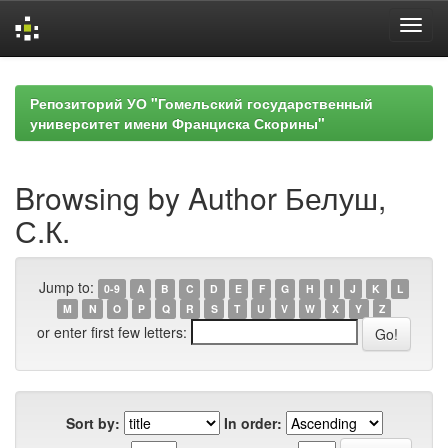
Skip
navigation
Репозиторий УО "Гомельский государственный
университет имени Франциска Скорины"
Browsing by Author Белуш,
С.К.
Jump to:
0-9
A
B
C
D
E
F
G
H
I
J
K
L
M
N
O
P
Q
R
S
T
U
V
W
X
Y
Z
or enter first few letters:
Sort by:
In order: