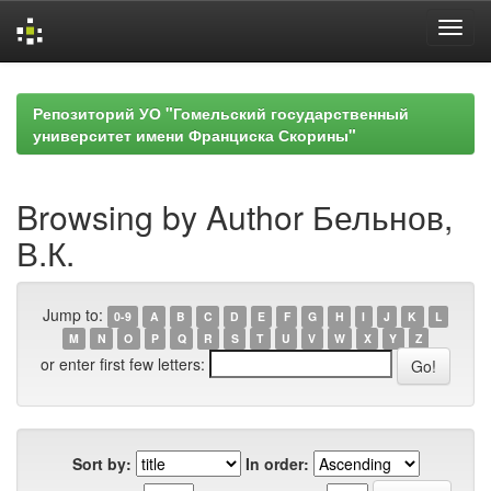
Skip
navigation
Репозиторий УО "Гомельский государственный
университет имени Франциска Скорины"
Browsing by Author Бельнов,
В.К.
Jump to:
0-9
A
B
C
D
E
F
G
H
I
J
K
L
M
N
O
P
Q
R
S
T
U
V
W
X
Y
Z
or enter first few letters:
Sort by:
In order: