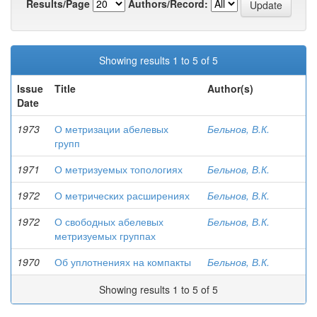
Results/Page
Authors/Record:
Showing results 1 to 5 of 5
Issue
Title
Author(s)
Date
1973
О метризации абелевых
Бельнов, В.К.
групп
1971
О метризуемых топологиях
Бельнов, В.К.
1972
О метрических расширениях
Бельнов, В.К.
1972
О свободных абелевых
Бельнов, В.К.
метризуемых группах
1970
Об уплотнениях на компакты
Бельнов, В.К.
Showing results 1 to 5 of 5