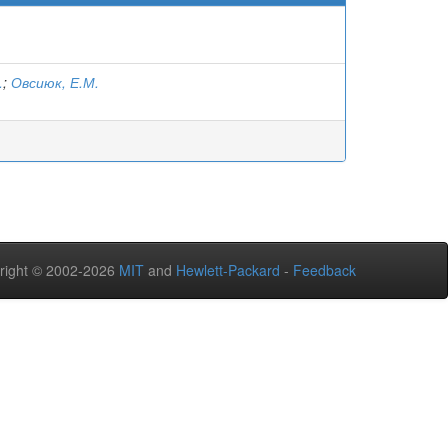
.
;
Овсиюк, Е.М.
right © 2002-2026
MIT
and
Hewlett-Packard
-
Feedback