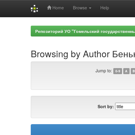
Home
Browse
Help
Skip
navigation
Репозиторий УО "Гомельский государственн
Browsing by Author Бень
Jump to:
0-9
A
B
Sort by: