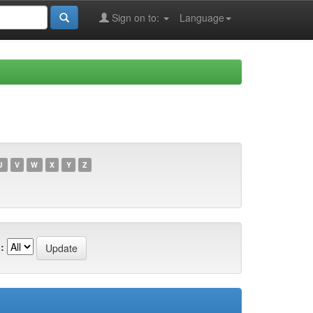
Sign on to:
Language
U
V
W
X
Y
Z
: