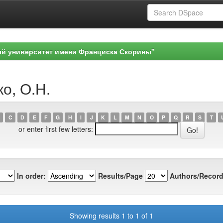
ый университет имени Франциска Скорины"
ко, О.Н.
C
D
E
F
G
H
I
J
K
L
M
N
O
P
Q
R
S
T
or enter first few letters:
In order:
Results/Page
Authors/Record
Showing results 1 to 1 of 1