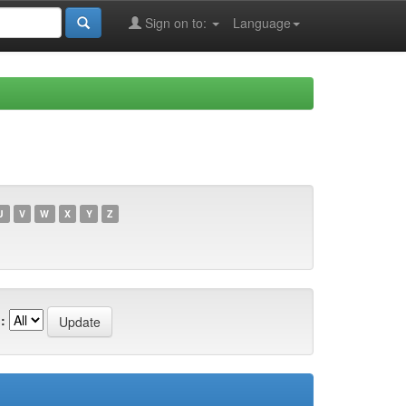
Sign on to:
Language
U
V
W
X
Y
Z
: