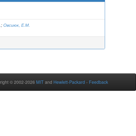
.
;
Овсиюк, Е.М.
right © 2002-2026
MIT
and
Hewlett-Packard
-
Feedback