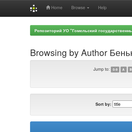
Home
Browse
Help
Skip
navigation
Репозиторий УО "Гомельский государственн
Browsing by Author Бень
Jump to:
0-9
A
B
Sort by: