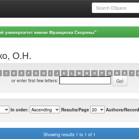
ый университет имени Франциска Скорины"
ко, О.Н.
C
D
E
F
G
H
I
J
K
L
M
N
O
P
Q
R
S
T
or enter first few letters:
In order:
Results/Page
Authors/Record
Showing results 1 to 1 of 1