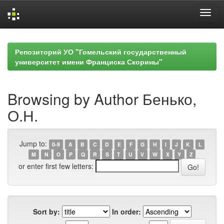
Skip
navigation
Репозиторий УО "Гомельский государственный
университет имени Франциска Скорины"
Browsing by Author Бенько,
О.Н.
Jump to:
0-9
A
B
C
D
E
F
G
H
I
J
K
L
M
N
O
P
Q
R
S
T
U
V
W
X
Y
Z
or enter first few letters:
Sort by:
In order: