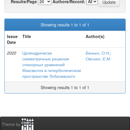
Results/Page
Authors/Record:
Showing results 1 to 1 of 1
Issue
Title
Author(s)
Date
2020
Цилиндрически
Бенько, О.Н.
;
симметричные решения
Овсиюк, Е.М.
спинорных уравнений
Максвелла в гиперболическом
пространстве Лобачевского
Showing results 1 to 1 of 1
Theme by