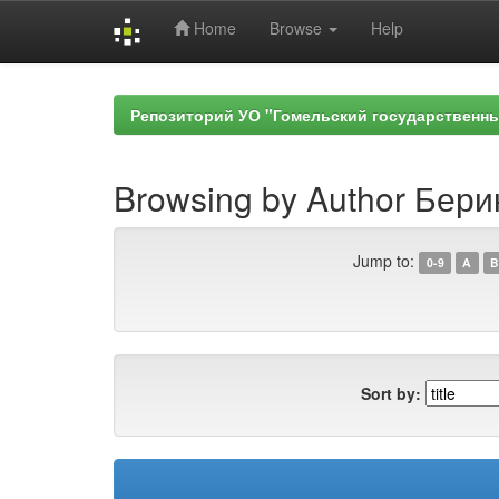
Home
Browse
Help
Skip
navigation
Репозиторий УО "Гомельский государственн
Browsing by Author Бери
Jump to:
0-9
A
B
Sort by: