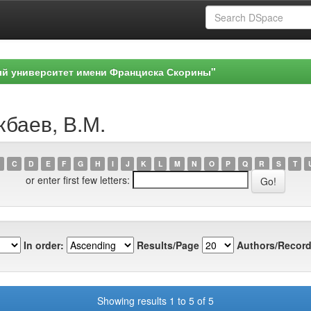
ый университет имени Франциска Скорины"
кбаев, В.М.
C
D
E
F
G
H
I
J
K
L
M
N
O
P
Q
R
S
T
or enter first few letters:
In order:
Results/Page
Authors/Record
Showing results 1 to 5 of 5