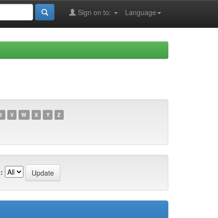
Sign on to:
Language
U
V
W
X
Y
Z
: