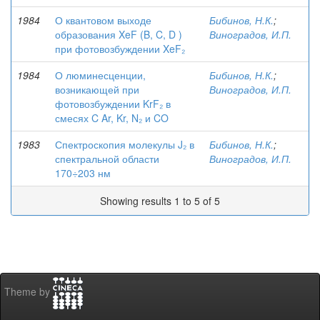
1984
О квантовом выходе
Бибинов, Н.К.
;
образования XeF (B, C, D )
Виноградов, И.П.
при фотовозбуждении XeF₂
1984
О люминесценции,
Бибинов, Н.К.
;
возникающей при
Виноградов, И.П.
фотовозбуждении KrF₂ в
смесях C Ar, Kr, N₂ и CO
1983
Спектроскопия молекулы J₂ в
Бибинов, Н.К.
;
спектральной области
Виноградов, И.П.
170÷203 нм
Showing results 1 to 5 of 5
Theme by