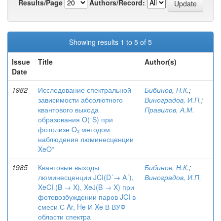
Results/Page
Authors/Record:
Showing results 1 to 5 of 5
Issue
Title
Author(s)
Date
1982
Исследование спектральной
Бибинов, Н.К.
;
зависимости абсолютного
Виноградов, И.П.
;
квантового выхода
Правилов, А.М.
образования O(¹S) при
фотолизе O₂ методом
наблюдения люминесценции
XeO*
1985
Квантовые выходы
Бибинов, Н.К.
;
люминесценции JCI(D´→ A´),
Виноградов, И.П.
XeCI (B → X), XeJ(B → X) при
фотовозбуждении паров JCI в
смеси С Ar, He И Xe В ВУФ
области спектра