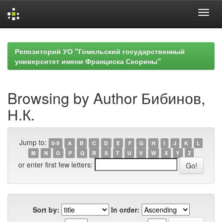
Skip
navigation
Репозиторий УО "Гомельский государственный
университет имени Франциска Скорины"
Browsing by Author Бибинов,
Н.К.
Jump to:
0-9
A
B
C
D
E
F
G
H
I
J
K
L
M
N
O
P
Q
R
S
T
U
V
W
X
Y
Z
or enter first few letters:
Sort by:
In order: